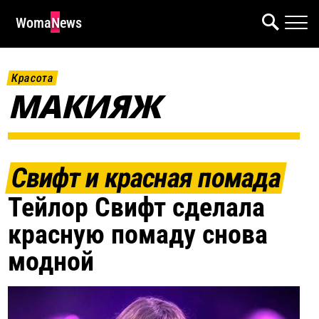
WomaNews
Красота
МАКИЯЖ
Свифт и красная помада
Тейлор Свифт сделала
красную помаду снова
модной