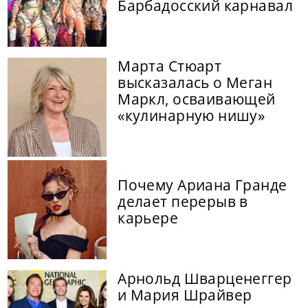
Барбадосский карнавал
Марта Стюарт
высказалась о Меган
Маркл, осваивающей
«кулинарную нишу»
Почему Ариана Гранде
делает перерыв в
карьере
Арнольд Шварценеггер
и Мария Шрайвер