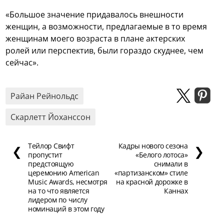
«Большое значение придавалось внешности
женщин, а возможности, предлагаемые в то время
женщинам моего возраста в плане актерских
ролей или перспектив, были гораздо скуднее, чем
сейчас».
Райан Рейнольдс
Скарлетт Йоханссон
Тейлор Свифт
Кадры нового сезона
❮
❯
пропустит
«Белого лотоса»
предстоящую
снимали в
церемонию American
«партизанском» стиле
Music Awards, несмотря
на красной дорожке в
на то что является
Каннах
лидером по числу
номинаций в этом году