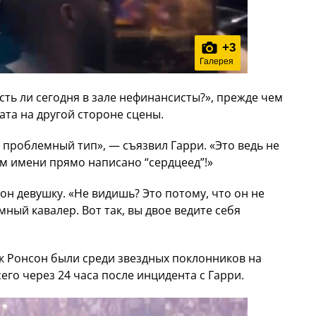
+
3
Галерея
Есть ли сегодня в зале нефинансисты?», прежде чем
та на другой стороне сцены.
ак проблемный тип», — съязвил Гарри. «Это ведь не
ом имени прямо написано “сердцеед”!»
он девушку. «Не видишь? Это потому, что он не
ный кавалер. Вот так, вы двое ведите себя
 Ронсон были среди звездных поклонников на
го через 24 часа после инцидента с Гарри.