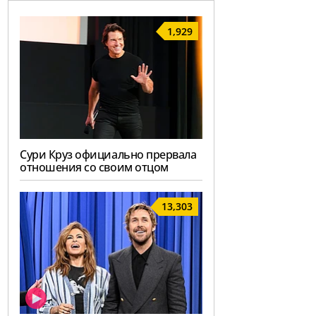
1,929
Сури Круз официально прервала
отношения со своим отцом
13,303