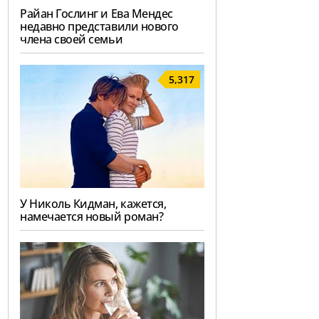
Райан Гослинг и Ева Мендес
недавно представили нового
члена своей семьи
5,317
У Николь Кидман, кажется,
намечается новый роман?