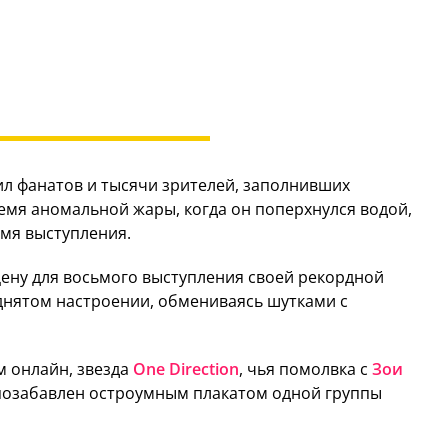
ил фанатов и тысячи зрителей, заполнивших
емя аномальной жары, когда он поперхнулся водой,
емя выступления.
цену для восьмого выступления своей рекордной
днятом настроении, обмениваясь шутками с
м онлайн, звезда
One Direction
, чья помолвка с
Зои
позабавлен остроумным плакатом одной группы