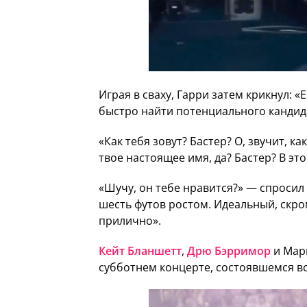
Играя в сваху, Гарри затем крикнул: «
быстро найти потенциального кандида
«Как тебя зовут? Бастер? О, звучит, к
твое настоящее имя, да? Бастер? В эт
«Шучу, он тебе нравится?» — спросил 
шесть футов ростом. Идеальный, скром
прилично».
Кейт Бланшетт
,
Дрю Бэрримор
и Марк
субботнем концерте, состоявшемся все