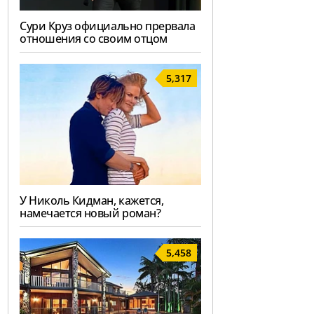
Сури Круз официально прервала
отношения со своим отцом
5,317
У Николь Кидман, кажется,
намечается новый роман?
5,458