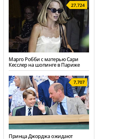
27,724
Марго Робби с матерью Сари
Кесслер на шопинге в Париже
7,707
Принца Джорджа ожидают