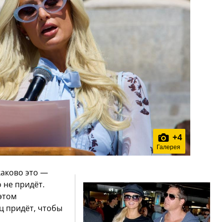
+
4
Галерея
каково это —
 не придёт.
 этом
ц придёт, чтобы