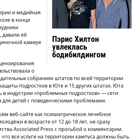
ерии и медийная
коле в конце
трудники
, давали ей
Пэрис Хилтон
одиночной камере
увлеклась
бодибилдингом
ицензирования
ельствовала о
одательных собраниях штатов по всей территории
ащиты подростков в Юте и 15 других штатах. Юта
ь в индустрии «проблемных подростков» — сети
 для детей с поведенческими проблемами.
оём веб-сайте как психиатрическое лечебное
лодёжи в возрасте от 12 до 18 лет, не сразу
ства Associated Press с просьбой о комментарии.
, что все услуги на территории кампуса должны быть