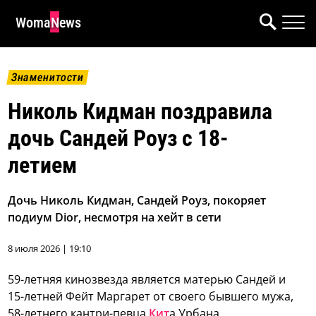
WomaNews
Знаменитости
Николь Кидман поздравила
дочь Сандей Роуз с 18-
летием
Дочь Николь Кидман, Сандей Роуз, покоряет
подиум Dior, несмотря на хейт в сети
8 июля 2026 | 19:10
59-летняя кинозвезда является матерью Сандей и
15-летней Фейт Маргарет от своего бывшего мужа,
58-летнего кантри-певца
Кит
а Урбана.