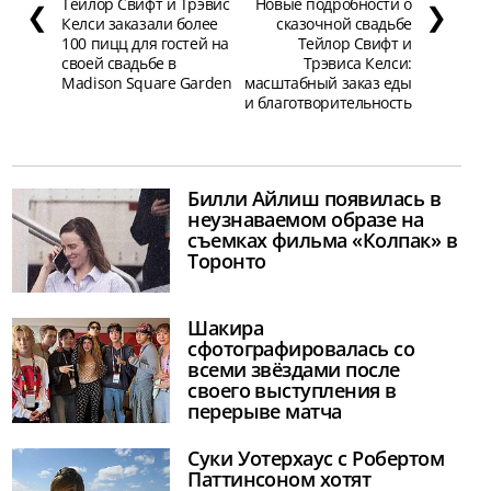
Тейлор Свифт и Трэвис
Новые подробности о
❮
❯
Келси заказали более
сказочной свадьбе
100 пицц для гостей на
Тейлор Свифт и
своей свадьбе в
Трэвиса Келси:
Madison Square Garden
масштабный заказ еды
и благотворительность
Билли Айлиш появилась в
неузнаваемом образе на
съемках фильма «Колпак» в
Торонто
Шакира
сфотографировалась со
всеми звёздами после
своего выступления в
перерыве матча
Суки Уотерхаус с Робертом
Паттинсоном хотят