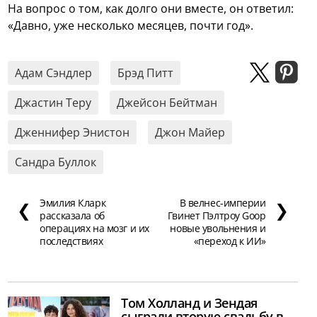
На вопрос о том, как долго они вместе, он ответил:
«Давно, уже несколько месяцев, почти год».
Адам Сэндлер
Брэд Питт
Джастин Теру
Джейсон Бейтман
Дженнифер Энистон
Джон Майер
Сандра Буллок
Эмилия Кларк
В велнес-империи
❮
❯
рассказала об
Гвинет Пэлтроу Goop
операциях на мозг и их
новые увольнения и
последствиях
«переход к ИИ»
Том Холланд и Зендая
сыграли вторую свадьбу в