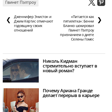
Гвинет Пэлтроу
Дженнифер Энистон и
«Питается как
❮
❯
Джим Кертис отмечают
пятилетка»: Бенни
годовщину своих
Бланко шокировал
отношений
Гвинет Пэлтроу
признанием о диете
Селены Гомес
Николь Кидман
стремительно вступает в
новый роман?
Почему Ариана Гранде
делает перерыв в карьере