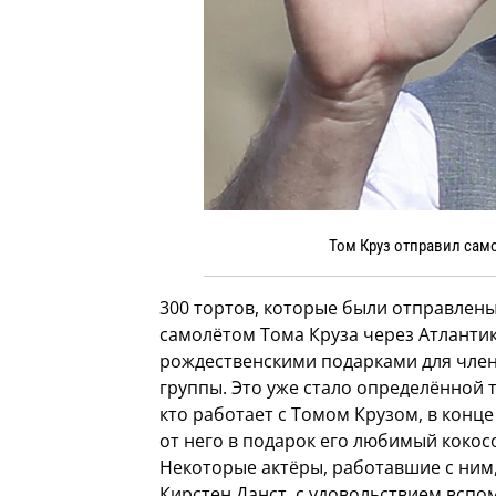
Том Круз отправил сам
300 тортов, которые были отправлен
самолётом Тома Круза через Атлантик
рождественскими подарками для чле
группы. Это уже стало определённой т
кто работает с Томом Крузом, в конце
от него в подарок его любимый кокос
Некоторые актёры, работавшие с ним
Кирстен Данст, с удовольствием вспо