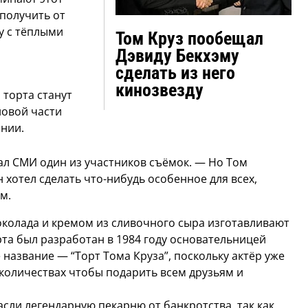
 получить от
у с тёплыми
Том Круз пообещал
Дэвиду Бекхэму
сделать из него
кинозвезду
 торта станут
новой части
нии.
ал СМИ один из участников съёмок. — Но Том
 хотел сделать что-нибудь особенное для всех,
м.
околада и кремом из сливочного сыра изготавливают
рта был разработан в 1984 году основательницей
 название — “Торт Тома Круза”, поскольку актёр уже
 количествах чтобы подарить всем друзьям и
асли легендарную пекарню от банкротства, так как