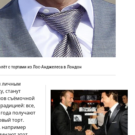
олёт с тортами из Лос-Анджелеса в Лондон
ы личным
у, станут
нов съёмочной
радицией: все,
 года получают
овый торт.
, например
минают этот