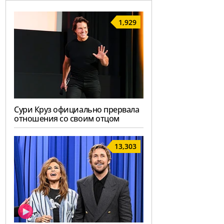
1,929
Сури Круз официально прервала
отношения со своим отцом
13,303