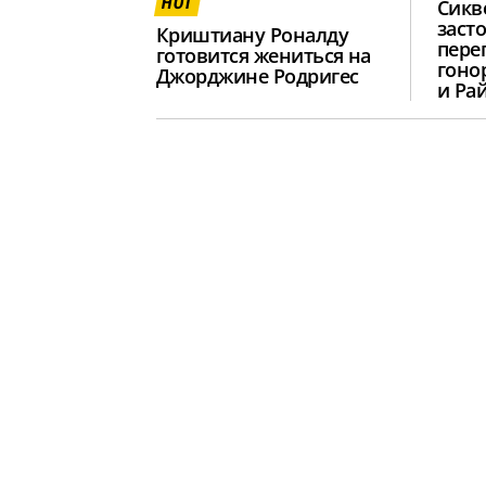
HOT
Сикв
заст
Криштиану Роналду
пере
готовится жениться на
гоно
Джорджине Родригес
и Ра