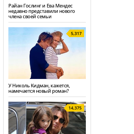
Райан Гослинг и Ева Мендес
недавно представили нового
члена своей семьи
5,317
У Николь Кидман, кажется,
намечается новый роман?
14,375