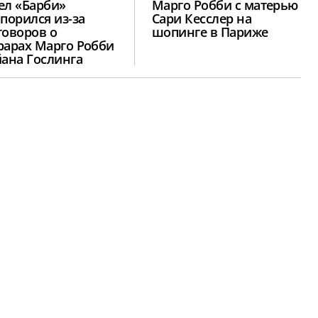
ел «Барби»
Марго Робби с матерью
опорился из-за
Сари Кесслер на
говоров о
шопинге в Париже
рарах Марго Робби
йана Гослинга