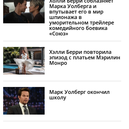
Холли Берри соблазняет
Марка Уолберга и
впутывает его в мир
шпионажа в
уморительном трейлере
комедийного боевика
«Союз»
Хэлли Берри повторила
эпизод с платьем Мэрилин
Монро
Марк Уолберг окончил
школу