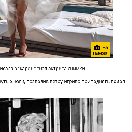
+
5
Галерея
писала оскароносная актриса снимки.
утые ноги, позволив ветру игриво приподнять подол