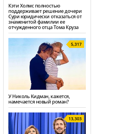
Кэти Холмс полностью
поддерживает решение дочери
Сури юридически отказаться от
знаменитой фамилии ее
отчужденного отца Тома Круза
5,317
У Николь Кидман, кажется,
намечается новый роман?
13,303