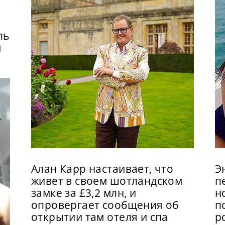
ль
м
Алан Карр настаивает, что
Э
живет в своем шотландском
п
замке за £3,2 млн, и
н
опровергает сообщения об
п
открытии там отеля и спа
р