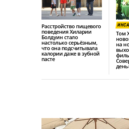
ИНС
Расстройство пищевого
поведения Хиларии
Том 
Болдуин стало
ново
настолько серьёзным,
на н
что она подсчитывала
выхо
калории даже в зубной
филь
пасте
Сове
день