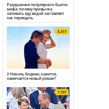
Разрушение популярного бьюти-
мифа: почему привычка
запивать еду водой заставляет
нас переедать
5,317
У Николь Кидман, кажется,
намечается новый роман?
7,707