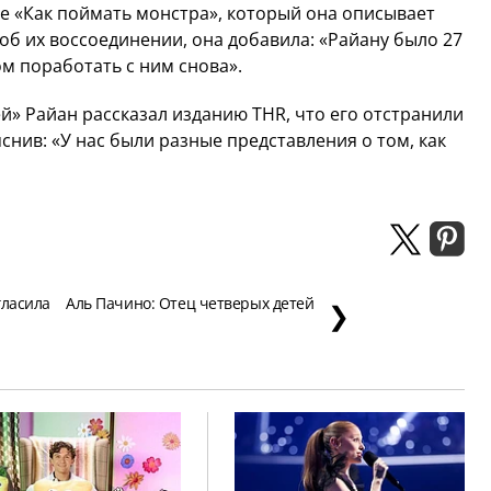
е «Как поймать монстра», который она описывает
об их воссоединении, она добавила: «Райану было 27
ом поработать с ним снова».
ей» Райан рассказал изданию THR, что его отстранили
яснив: «У нас были разные представления о том, как
гласила
Аль Пачино: Отец четверых детей
❯