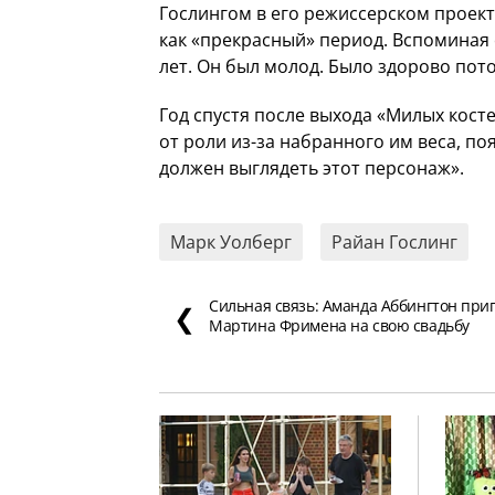
Гослингом в его режиссерском проект
как «прекрасный» период. Вспоминая 
лет. Он был молод. Было здорово пот
Год спустя после выхода «Милых кост
от роли из-за набранного им веса, по
должен выглядеть этот персонаж».
Марк Уолберг
Райан Гослинг
Сильная связь: Аманда Аббингтон при
❮
Мартина Фримена на свою свадьбу