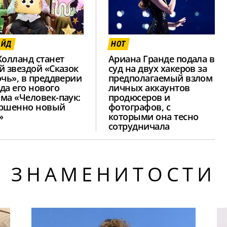
АЙД
HOT
Холланд станет
Ариана Гранде подала в
й звездой «Сказок
суд на двух хакеров за
очь», в преддверии
предполагаемый взлом
да его нового
личных аккаунтов
ма «Человек-паук:
продюсеров и
ршенно новый
фотографов, с
»
которыми она тесно
сотрудничала
ЗНАМЕНИТОСТИ