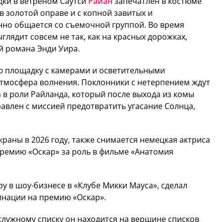
ки в ветреном Саутси
Райан
запечатлен в костюме
в золотой оправе и с копной завитых и
но общается со съемочной группой. Во время
глядит совсем не так, как на красных дорожках,
й романа Энди Уира.
ю площадку с камерами и осветительными
атмосфера волнения. Поклонники с нетерпением ждут
 в роли Райланда, который после выхода из комы
авлен с миссией предотвратить угасание Солнца,
краны в 2026 году, также снимается немецкая актриса
ремию «Оскар» за роль в фильме «Анатомия
у в шоу-бизнесе в «Клубе Микки Мауса», сделал
инации на премию «Оскар».
лужному списку он находится на вершине списков