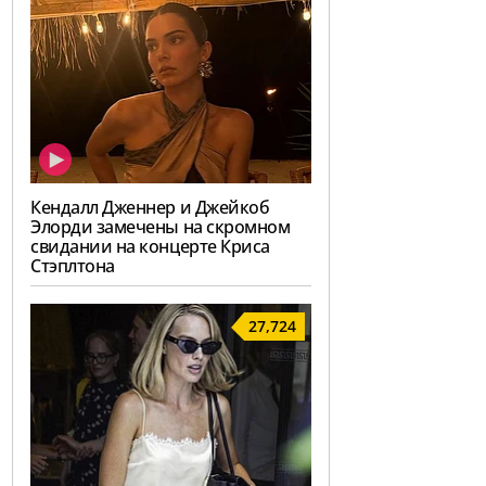
Кендалл Дженнер и Джейкоб
Элорди замечены на скромном
свидании на концерте Криса
Стэплтона
27,724