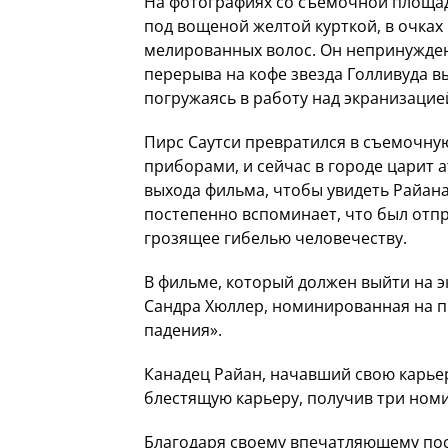
На фотографиях со съемочной площад
под вощеной желтой курткой, в очках 
мелированных волос. Он непринужден
перерыва на кофе звезда Голливуда вы
погружаясь в работу над экранизацие
Пирс Саутси превратился в съемочну
приборами, и сейчас в городе царит 
выхода фильма, чтобы увидеть Райана
постепенно вспоминает, что был отпр
грозящее гибелью человечеству.
В фильме, который должен выйти на э
Сандра Хюллер, номинированная на п
падения».
Канадец Райан, начавший свою карьер
блестящую карьеру, получив три ном
Благодаря своему впечатляющему пос