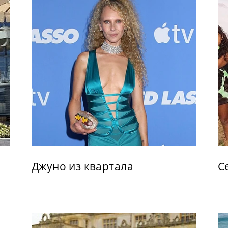
Джуно из квартала
С