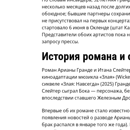
несколько месяцев назад после долги
обоюдное; бывшие партнеры сохранил
не присутствовал на первых концерт
стартовало 6 июня в Окленде (штат К
Представители обоих артистов пока 
запросу прессы.
История романа и
Роман Арианы Гранде и Итана Слейт
киноадаптации мюзикла «Злая» (Wicked
сиквеле «Злая: Навсегда» (2025) Гранд
Слейтер сыграл Бока — персонажа, б
впоследствии ставшего Железным Др
Впервые об их романе стало известно 
появления новостей о разводе Ариан
брак распался в январе того же года)