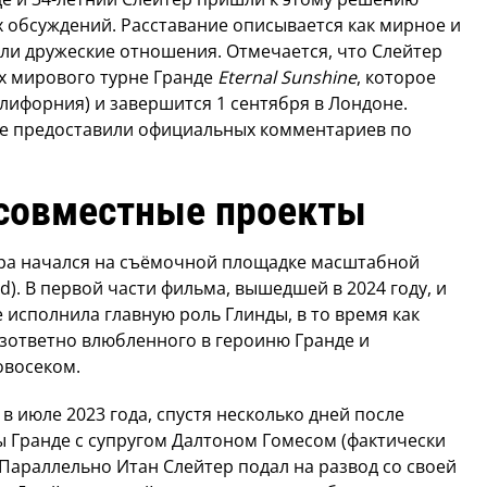
х обсуждений. Расставание описывается как мирное и
и дружеские отношения. Отмечается, что Слейтер
ах мирового турне Гранде
Eternal Sunshine
, которое
алифорния) и завершится 1 сентября в Лондоне.
не предоставили официальных комментариев по
 совместные проекты
ера начался на съёмочной площадке масштабной
). В первой части фильма, вышедшей в 2024 году, и
е исполнила главную роль Глинды, в то время как
езответно влюбленного в героиню Гранде и
овосеком.
в июле 2023 года, спустя несколько дней после
ы Гранде с супругом Далтоном Гомесом (фактически
. Параллельно Итан Слейтер подал на развод со своей