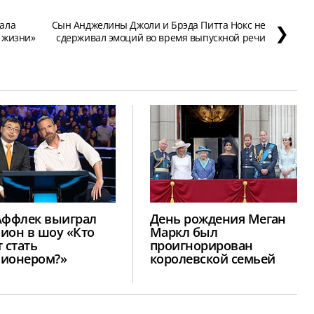
ала
Сын Анджелины Джоли и Брэда Питта Нокс не
❯
 жизни»
сдерживал эмоций во время выпускной речи
Аффлек выиграл
День рождения Меган
ион в шоу «Кто
Маркл был
 стать
проигнорирован
ионером?»
королевской семьей