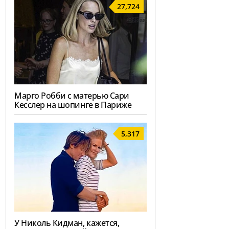
27,724
Марго Робби с матерью Сари
Кесслер на шопинге в Париже
5,317
У Николь Кидман, кажется,