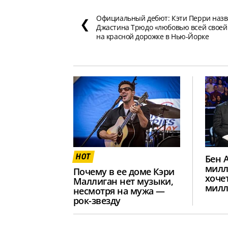
Официальный дебют: Кэти Перри назв
❮
Джастина Трюдо «любовью всей своей
на красной дорожке в Нью-Йорке
HOT
Бен 
милл
Почему в ее доме Кэри
хочет
Маллиган нет музыки,
милл
несмотря на мужа —
рок-звезду