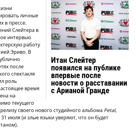
жизни
ировать личные
х в прессе.
ений Слейтера в
кое интервью
актерскую работу
тией Эриво. В
Итан Слейтер
публично
тях после
появился на публике
кого спектакля
впервые после
ил роль
новости о расставании
настоящее время
с Арианой Гранде
ена на
мимо текущего
к релизу своего нового студийного альбома
Petal
,
31 июля (и злые языки уверяют, что он будет
таном).