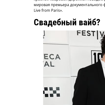
мировая премьера документального фи
Live from Paris».
Свадебный вайб?