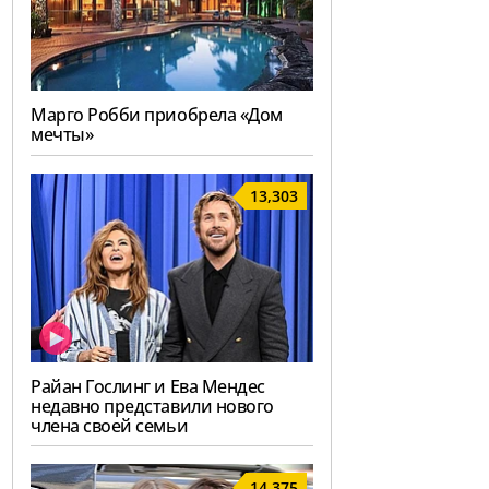
Марго Робби приобрела «Дом
мечты»
13,303
Райан Гослинг и Ева Мендес
недавно представили нового
члена своей семьи
14,375