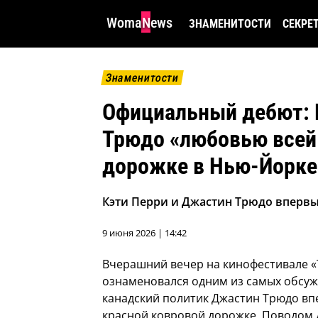
WomaNews
ЗНАМЕНИТОСТИ
СЕКРЕ
Знаменитости
Официальный дебют: 
Трюдо «любовью всей 
дорожке в Нью-Йорке
Кэти Перри и Джастин Трюдо впервые
9 июня 2026 | 14:42
Вчерашний вечер на кинофестивале «Тр
ознаменовался одним из самых обсуж
канадский политик Джастин Трюдо вп
красной ковровой дорожке. Поводом 