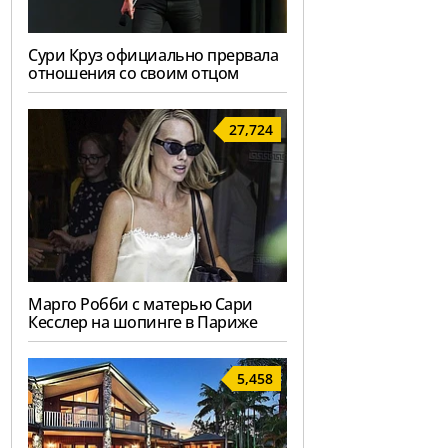
Сури Круз официально прервала
отношения со своим отцом
27,724
Марго Робби с матерью Сари
Кесслер на шопинге в Париже
5,458