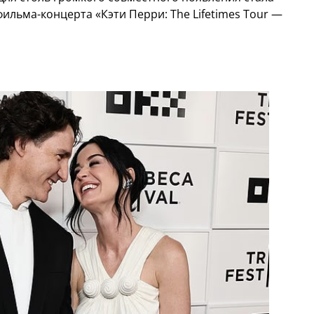
льма-концерта «Кэти Перри: The Lifetimes Tour —