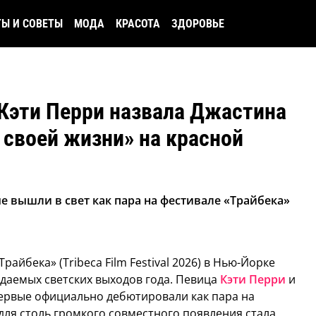
ТЫ И СОВЕТЫ
МОДА
КРАСОТА
ЗДОРОВЬЕ
Кэти Перри назвала Джастина
своей жизни» на красной
 вышли в свет как пара на фестивале «Трайбека»
айбека» (Tribeca Film Festival 2026) в Нью-Йорке
даемых светских выходов года. Певица
Кэти Перри
и
ервые официально дебютировали как пара на
для столь громкого совместного появления стала