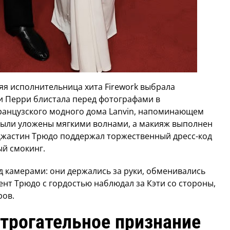
няя исполнительница хита Firework выбрала
и Перри блистала перед фотографами в
ранцузского модного дома Lanvin, напоминающем
были уложены мягкими волнами, а макияж выполнен
 Джастин Трюдо поддержал торжественный дресс-код
ый смокинг.
д камерами: они держались за руки, обменивались
ент Трюдо с гордостью наблюдал за Кэти со стороны,
ров.
 трогательное признание