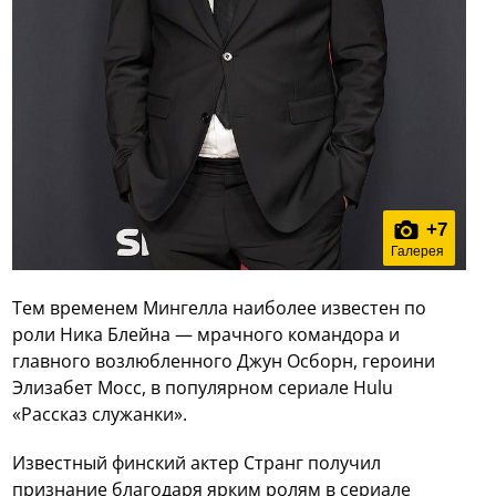
+
7
Галерея
Тем временем Мингелла наиболее известен по
роли Ника Блейна — мрачного командора и
главного возлюбленного Джун Осборн, героини
Элизабет Мосс, в популярном сериале Hulu
«Рассказ служанки».
Известный финский актер Странг получил
признание благодаря ярким ролям в сериале