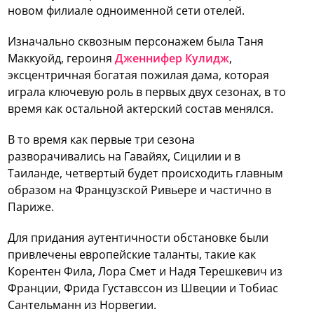
новом филиале одноименной сети отелей.
Изначально сквозным персонажем была Таня
Маккуойд, героиня
Дженнифер Кулидж
,
эксцентричная богатая пожилая дама, которая
играла ключевую роль в первых двух сезонах, в то
время как остальной актерский состав менялся.
В то время как первые три сезона
разворачивались на Гавайях, Сицилии и в
Таиланде, четвертый будет происходить главным
образом на Французской Ривьере и частично в
Париже.
Для придания аутентичности обстановке были
привлечены европейские таланты, такие как
Корентен Фила, Лора Смет и Надя Терешкевич из
Франции, Фрида Густавссон из Швеции и Тобиас
Сантельманн из Норвегии.