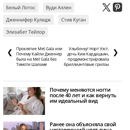
Белый Лотос
Вуди Аллен
Дженнифер Кулидж
Стив Куган
Элизабет Тейлор
Проклятие Met Gala или
Улыбочку! Норт Уэст,
❮
❯
Почему Кайли Дженнер
дочь Ким Кардашьян,
была на Met Gala без
продемонстрировала
Тимоти Шаламе
бриллиантовые грилзы
Почему меняются ногти
после 40 лет и как вернуть
им идеальный вид
Ранее она объясняла свой
нестареющий цвет лица