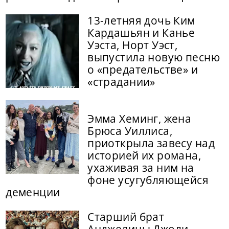
13-летняя дочь Ким
Кардашьян и Канье
Уэста, Норт Уэст,
выпустила новую песню
о «предательстве» и
«страдании»
Эмма Хеминг, жена
Брюса Уиллиса,
приоткрыла завесу над
историей их романа,
ухаживая за ним на
фоне усугубляющейся
деменции
Старший брат
Анджелины Джоли