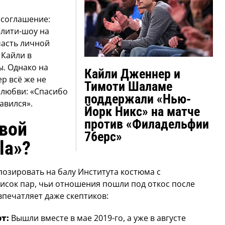
 соглашение:
алити-шоу на
часть личной
 Кайли в
ы. Однако на
Кайли Дженнер и
р всё же не
Тимоти Шаламе
 любви: «Спасибо
поддержали «Нью-
авился».
Йорк Никс» на матче
против «Филадельфии
твой
76ерс»
la
»?
позировать на балу Института костюма с
исок пар, чьи отношения пошли под откос после
впечатляет даже скептиков:
т:
Вышли вместе в мае 2019-го, а уже в августе