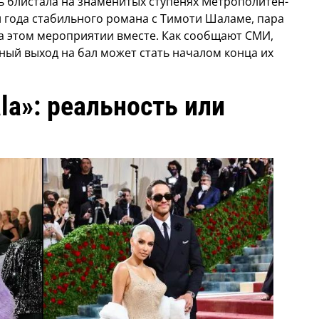
ь блистала на знаменитых ступенях Метрополитен-
и года стабильного романа с Тимоти Шаламе, пара
а этом мероприятии вместе. Как сообщают СМИ,
тный выход на бал может стать началом конца их
la»: реальность или