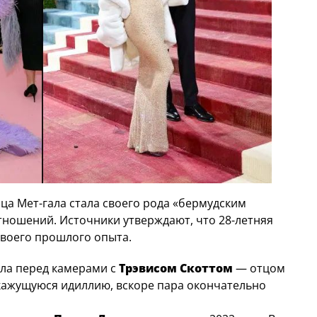
ца Мет-гала стала своего рода «бермудским
тношений. Источники утверждают, что 28-летняя
своего прошлого опыта.
ала перед камерами с
Трэвисом Скоттом
— отцом
 кажущуюся идиллию, вскоре пара окончательно