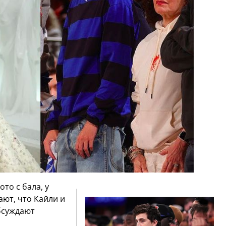
то с бала, у
ют, что Кайли и
бсуждают