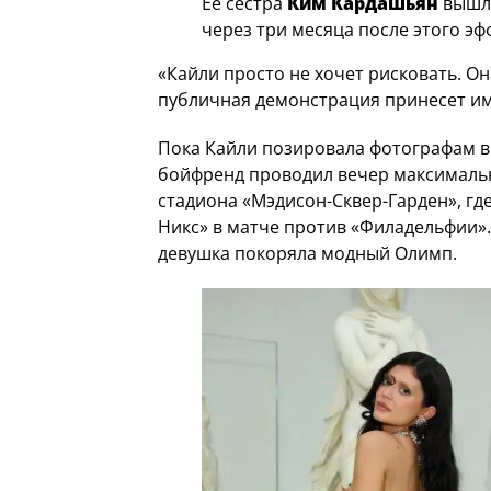
Её сестра
Ким Кардашьян
вышла
через три месяца после этого э
«Кайли просто не хочет рисковать. О
публичная демонстрация принесет им
Пока Кайли позировала фотографам в
бойфренд проводил вечер максималь
стадиона «Мэдисон-Сквер-Гарден», г
Никс» в матче против «Филадельфии». 
девушка покоряла модный Олимп.