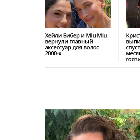
Хейли Бибер и Miu Miu
Крис
вернули главный
выпи
аксессуар для волос
спус
2000-х
меся
госп