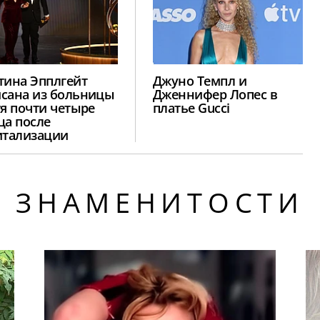
тина Эпплгейт
Джуно Темпл и
сана из больницы
Дженнифер Лопес в
тя почти четыре
платье Gucci
ца после
итализации
ЗНАМЕНИТОСТИ