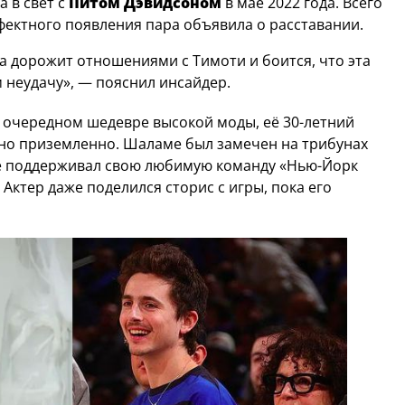
 в свет с
Питом Дэвидсоном
в мае 2022 года. Всего
ффектного появления пара объявила о расставании.
на дорожит отношениями с Тимоти и боится, что эта
 неудачу», — пояснил инсайдер.
 очередном шедевре высокой моды, её 30-летний
но приземленно. Шаламе был замечен на трибунах
де поддерживал свою любимую команду «Нью-Йорк
Актер даже поделился сторис с игры, пока его