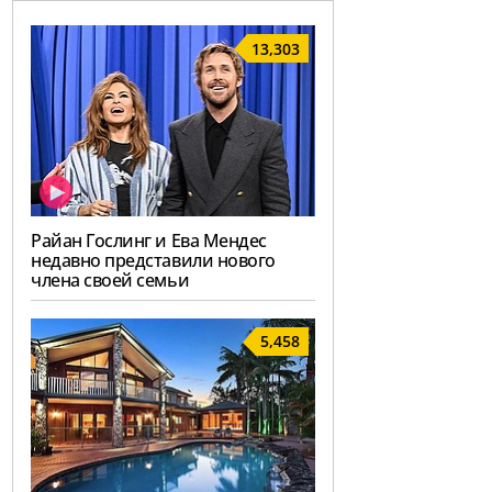
13,303
Райан Гослинг и Ева Мендес
недавно представили нового
члена своей семьи
5,458