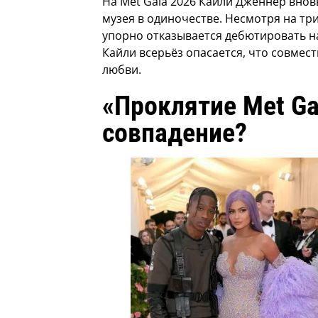
На Met Gala 2026 Кайли Дженнер внов
музея в одиночестве. Несмотря на тр
упорно отказывается дебютировать н
Кайли всерьёз опасается, что совмес
любви.
«Проклятие Met Ga
совпадение?