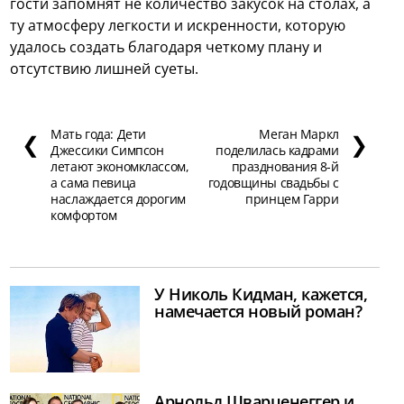
гости запомнят не количество закусок на столах, а
ту атмосферу легкости и искренности, которую
удалось создать благодаря четкому плану и
отсутствию лишней суеты.
Мать года: Дети
Меган Маркл
❮
❯
Джессики Симпсон
поделилась кадрами
летают экономклассом,
празднования 8-й
а сама певица
годовщины свадьбы с
наслаждается дорогим
принцем Гарри
комфортом
У Николь Кидман, кажется,
намечается новый роман?
Арнольд Шварценеггер и