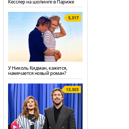
Кесслер на шопинге в Париже
5,317
У Николь Кидман, кажется,
намечается новый роман?
13,303