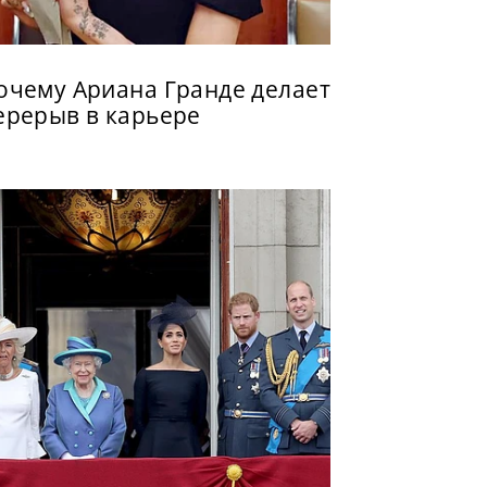
очему Ариана Гранде делает
ерерыв в карьере