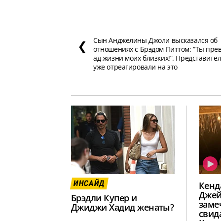
Сын Анджелины Джоли высказался об
❮
отношениях с Брэдом Питтом: “Ты пре
ад жизни моих близких!”. Представите
уже отреагировали на это
ИНСАЙД
Кенд
Джей
Брэдли Купер и
заме
Джиджи Хадид женаты?
свид