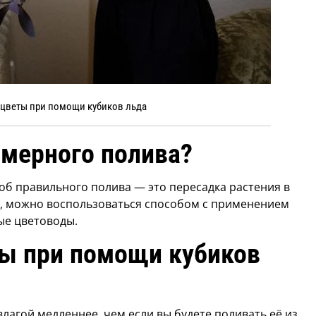
 цветы при помощи кубиков льда
змерного полива?
об правильного полива — это пересадка растения в
ет, можно воспользоваться способом с применением
ые цветоводы.
ты при помощи кубиков
лагой медленнее, чем если вы будете поливать её из