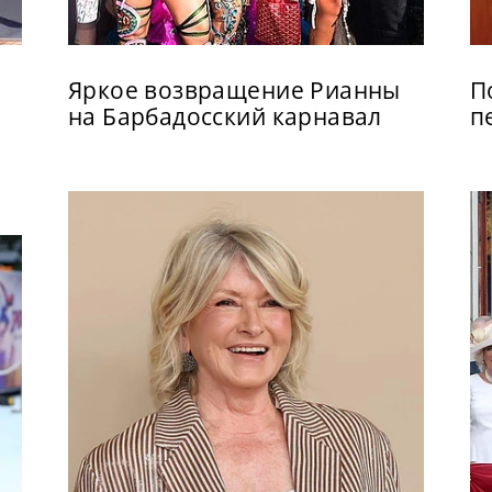
Яркое возвращение Рианны
П
на Барбадосский карнавал
п