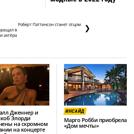
Роберт Паттинсон станет отцом
❯
вращал в
ли актёра
ИНСАЙД
алл Дженнер и
коб Элорди
Марго Робби приобрела
чены на скромном
«Дом мечты»
ании на концерте