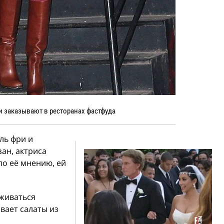
и заказывают в ресторанах фастфуда
ль фри и
зан, актриса
по её мнению, ей
живаться
вает салаты из