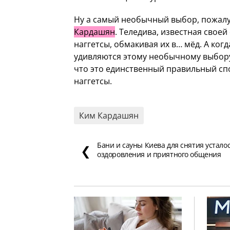
Ну а самый необычный выбор, пожалу
Кардашян
. Теледива, известная своей
наггетсы, обмакивая их в… мёд. А ког
удивляются этому необычному выбору
что это единственный правильный сп
наггетсы.
Ким Кардашян
Бани и сауны Киева для снятия усталос
❮
оздоровления и приятного общения