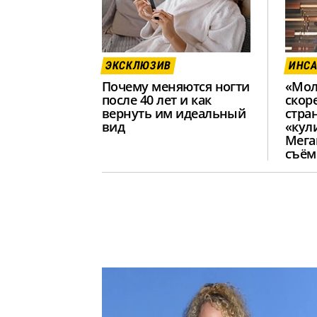
ЭКСКЛЮЗИВ
ИНС
Почему меняются ногти
«Мол
после 40 лет и как
скор
вернуть им идеальный
стра
вид
«кул
Мега
съём