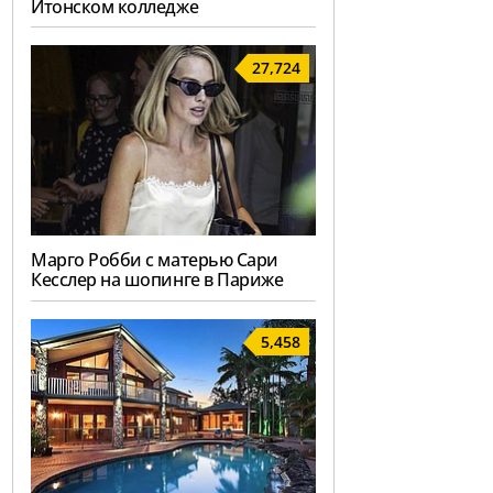
Итонском колледже
27,724
Марго Робби с матерью Сари
Кесслер на шопинге в Париже
5,458