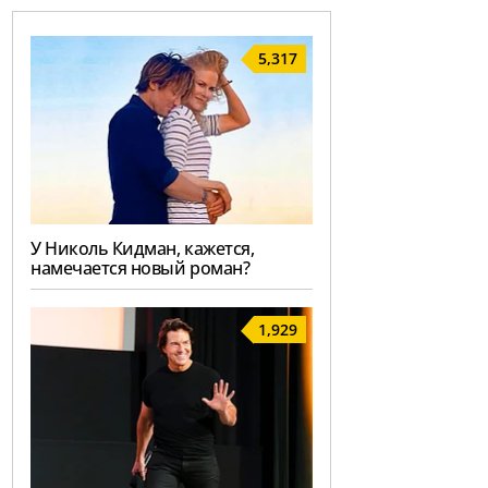
5,317
У Николь Кидман, кажется,
намечается новый роман?
1,929