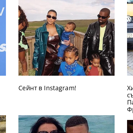
Сейнт в Instagram!
Х
с
П
Ф