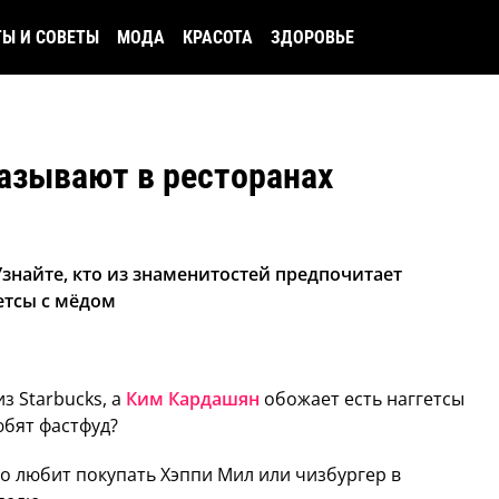
ТЫ И СОВЕТЫ
МОДА
КРАСОТА
ЗДОРОВЬЕ
азывают в ресторанах
знайте, кто из знаменитостей предпочитает
етсы с мёдом
з Starbucks, а
Ким Кардашян
обожает есть наггетсы
юбят фастфуд?
о любит покупать Хэппи Мил или чизбургер в