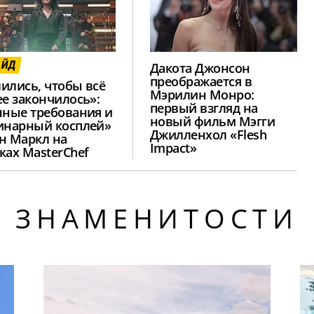
АЙД
Дакота Джонсон
преображается в
ились, чтобы всё
Мэрилин Монро:
ее закончилось»:
первый взгляд на
нные требования и
новый фильм Мэгги
инарный косплей»
Джилленхол «Flesh
н Маркл на
Impact»
ках MasterChef
ЗНАМЕНИТОСТИ