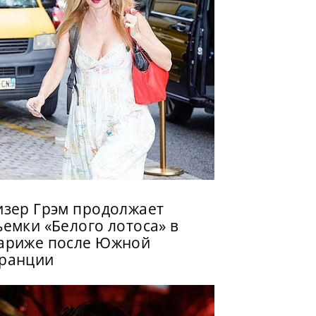
изер Грэм продолжает
ъемки «Белого лотоса» в
ариже после Южной
ранции