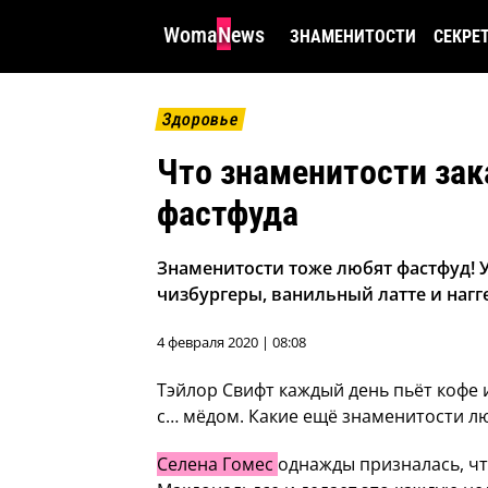
WomaNews
ЗНАМЕНИТОСТИ
СЕКРЕ
Здоровье
Что знаменитости зак
фастфуда
Знаменитости тоже любят фастфуд! У
чизбургеры, ванильный латте и нагг
4 февраля 2020 | 08:08
Тэйлор Свифт каждый день пьёт кофе и
с… мёдом. Какие ещё знаменитости л
Селена Гомес
однажды призналась, чт