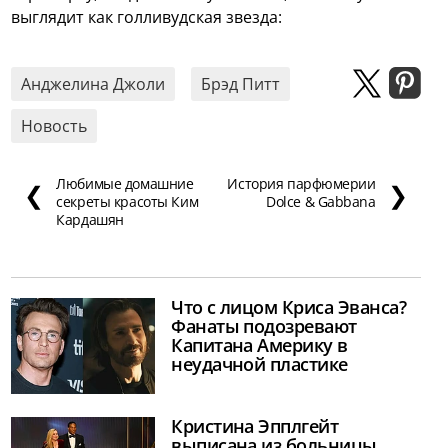
выглядит как голливудская звезда:
Анджелина Джоли
Брэд Питт
Новость
Любимые домашние
История парфюмерии
❮
❯
секреты красоты Ким
Dolce & Gabbana
Кардашян
Что с лицом Криса Эванса?
Фанаты подозревают
Капитана Америку в
неудачной пластике
Кристина Эпплгейт
выписана из больницы