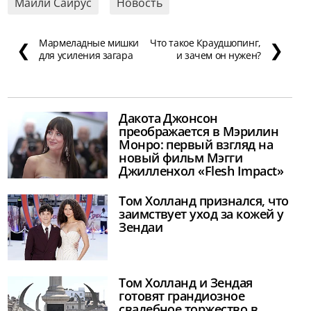
Майли Сайрус
Новость
Мармеладные мишки
Что такое Краудшопинг,
❮
❯
для усиления загара
и зачем он нужен?
Дакота Джонсон
преображается в Мэрилин
Монро: первый взгляд на
новый фильм Мэгги
Джилленхол «Flesh Impact»
Том Холланд признался, что
заимствует уход за кожей у
Зендаи
Том Холланд и Зендая
готовят грандиозное
свадебное торжество в