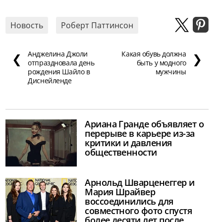
Новость
Роберт Паттинсон
Анджелина Джоли
Какая обувь должна
❮
❯
отпраздновала день
быть у модного
рождения Шайло в
мужчины
Диснейленде
Ариана Гранде объявляет о
перерыве в карьере из-за
критики и давления
общественности
Арнольд Шварценеггер и
Мария Шрайвер
воссоединились для
совместного фото спустя
более десяти лет после