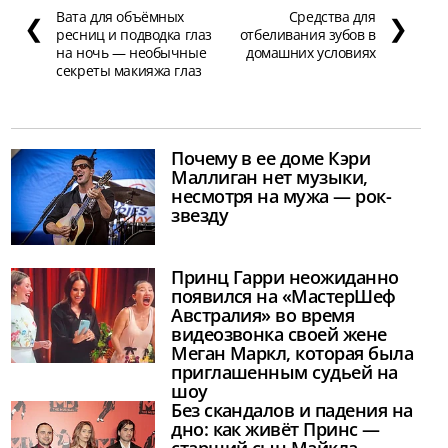
Вата для объёмных
Средства для
❮
❯
ресниц и подводка глаз
отбеливания зубов в
на ночь — необычные
домашних условиях
секреты макияжа глаз
Почему в ее доме Кэри
Маллиган нет музыки,
несмотря на мужа — рок-
звезду
Принц Гарри неожиданно
появился на «МастерШеф
Австралия» во время
видеозвонка своей жене
Меган Маркл, которая была
приглашенным судьей на
шоу
Без скандалов и падения на
дно: как живёт Принс —
старший сын Майкла