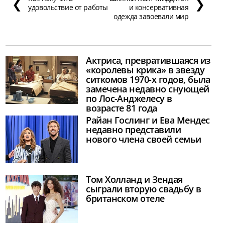
❮
❯
удовольствие от работы
и консервативная
одежда завоевали мир
Актриса, превратившаяся из
«королевы крика» в звезду
ситкомов 1970-х годов, была
замечена недавно снующей
по Лос-Анджелесу в
возрасте 81 года
Райан Гослинг и Ева Мендес
недавно представили
нового члена своей семьи
Том Холланд и Зендая
сыграли вторую свадьбу в
британском отеле