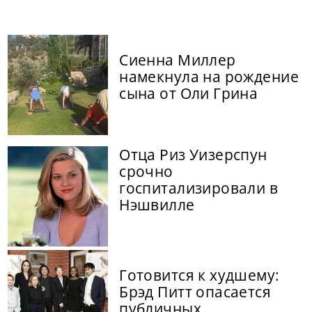
Сиенна Миллер
намекнула на рождение
сына от Оли Грина
Отца Риз Уизерспун
срочно
госпитализировали в
Нэшвилле
Готовится к худшему:
Брэд Питт опасается
публичных