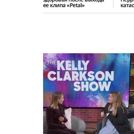
ее клипа «Petal»
ката