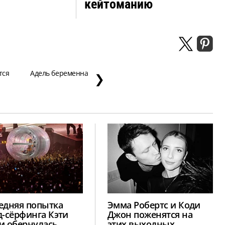
кейтоманию
тся
Адель беременна
❯
едняя попытка
Эмма Робертс и Коди
д-сёрфинга Кэти
Джон поженятся на
и обернулась
этих выходных