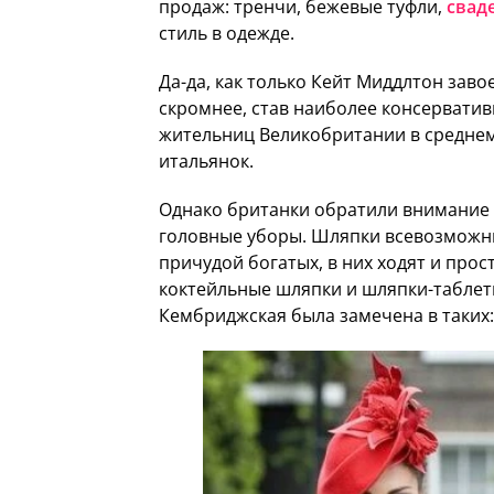
продаж: тренчи, бежевые туфли,
свад
стиль в одежде.
Да-да, как только Кейт Миддлтон заво
скромнее, став наиболее консервати
жительниц Великобритании в среднем
итальянок.
Однако британки обратили внимание н
головные уборы. Шляпки всевозможны
причудой богатых, в них ходят и про
коктейльные шляпки и шляпки-таблетк
Кембриджская была замечена в таких: