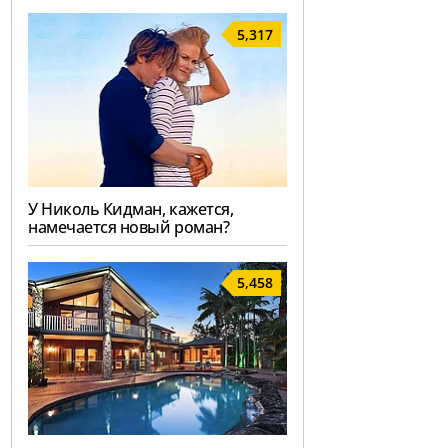
5,317
У Николь Кидман, кажется,
намечается новый роман?
5,458