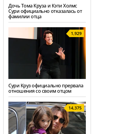
Дочь Тома Круза и Кэти Холмс
Сури официально отказалась от
фамилии отца
1,929
Сури Круз официально прервала
отношения со своим отцом
14,375