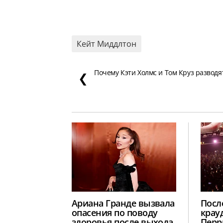
Кейт Миддлтон
Почему Кэти Холмс и Том Круз разводя
❮
Ариана Гранде вызвала
Посл
опасения по поводу
крау
здоровья после выхода
Перр