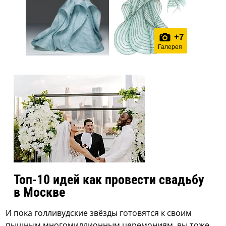
+
7
Галерея
Топ-10 идей как провести свадьбу
в Москве
И пока голливудские звёзды готовятся к своим
пышным многомиллионным церемониям, вы тоже