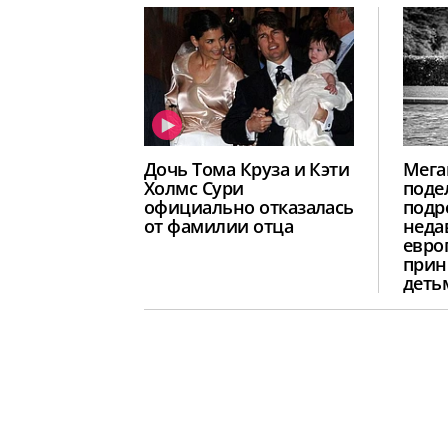
Дочь Тома Круза и Кэти
Мега
Холмс Сури
поде
официально отказалась
подр
от фамилии отца
неда
евро
прин
деть