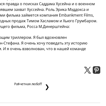
вся правда о поисках Саддама Хусейна и о военном
лявшем захват Хуссейна. Роль Эрика Мэддокса и
ми фильма займется компания Embankment Films,
одных продаж Тимом Хасламом и Хьюго Грумбаром.
ущего фильма, Росса М.Динерштейна:
ющим триллером. Я был вдохновлен
н-Стефана. Я очень хочу поведать эту историю
 И я очень взволнован, что в нашей команде
Ра$четная любoff
❯