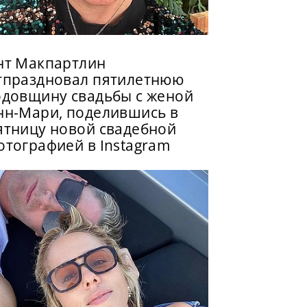
нт Макпартлин
тпраздновал пятилетнюю
одовщину свадьбы с женой
нн-Мари, поделившись в
ятницу новой свадебной
отографией в Instagram