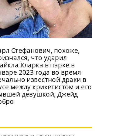
арл Стефанович, похоже,
ризнался, что ударил
айкла Кларка в парке в
нваре 2023 года во время
ечально известной драки в
усе между крикетистом и его
ывшей девушкой, Джейд
рбро
свежие новости, советы экспертов,