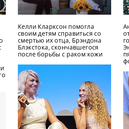
Келли Кларксон помогла
А
своим детям справиться со
о
о
смертью их отца, Брэндона
г
с
Блэкстока, скончавшегося
Э
после борьбы с раком кожи
п
ф
зи
го