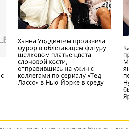
Ханна Уоддингем произвела
фурор в облегающем фигуру
К
шелковом платье цвета
п
слоновой кости,
М
отправившись на ужин с
я
 с
коллегами по сериалу «Тед
п
Лассо» в Нью-Йорке в среду
Н
б
Я
о красоте, здоровье, стиле и отношениях. Мы предлагаем вам 