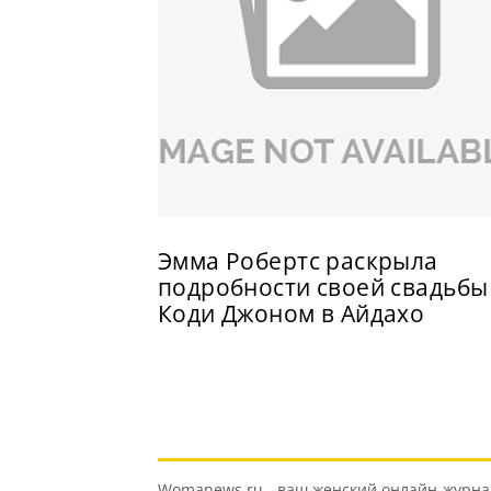
Эмма Робертс раскрыла
подробности своей свадьбы
Коди Джоном в Айдахо
Womanews.ru - ваш женский онлайн-журнал 