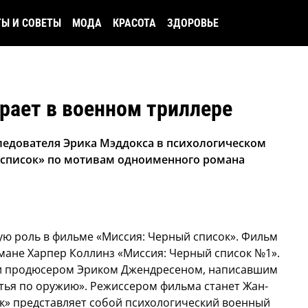
ТЫ И СОВЕТЫ
МОДА
КРАСОТА
ЗДОРОВЬЕ
рает в военном триллере
следователя Эрика Мэддокса в психологическом
 список» по мотивам одноименного романа
ую роль в фильме «Миссия: Черный список».
Фильм
мане Харпер Коллинз «Миссия: Черный список №1».
и продюсером Эриком Джендресеном, написавшим
тья по оружию». Режиссером фильма станет Жан-
ок» представляет собой психологический военный