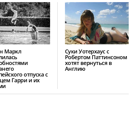
н Маркл
Суки Уотерхаус с
лилась
Робертом Паттинсоном
обностями
хотят вернуться в
внего
Англию
пейского отпуска с
цем Гарри и их
ми