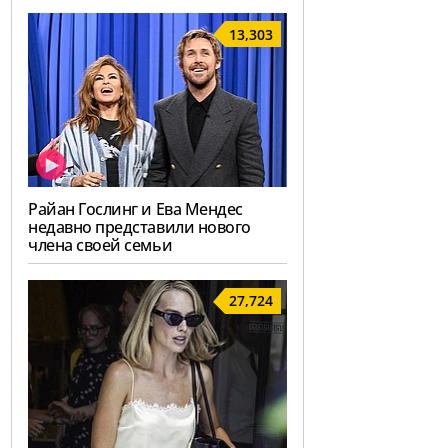
13,303
Райан Гослинг и Ева Мендес
недавно представили нового
члена своей семьи
27,724