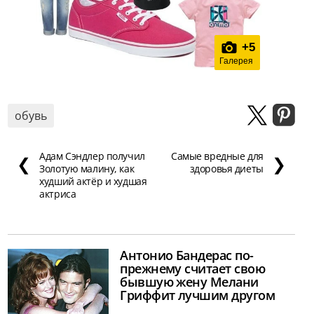
+
5
Галерея
обувь
Адам Сэндлер получил
Самые вредные для
❮
❯
Золотую малину, как
здоровья диеты
худший актёр и худшая
актриса
Антонио Бандерас по-
прежнему считает свою
бывшую жену Мелани
Гриффит лучшим другом