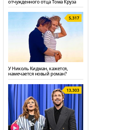
отчужденного отца Тома Круза
5,317
У Николь Кидман, кажется,
намечается новый роман?
13,303