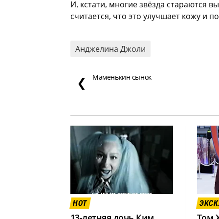
И, кстати, многие звёзда стараются вы
считается, что это улучшает кожу и 
Анджелина Джоли
Маменькин сынок
❮
HOT
ЭКС
13-летняя дочь Ким
Том 