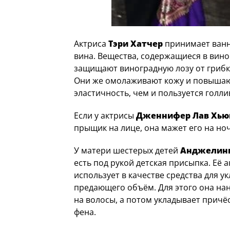
Актриса
Тэри Хатчер
принимает ванн
вина. Вещества, содержащиеся в вино
защищают виноградную лозу от грибк
Они же омолаживают кожу и повышаю
эластичность, чем и пользуется голли
Если у актрисы
Дженнифер Лав Хью
прыщик на лице, она мажет его на ноч
У матери шестерых детей
Анджелин
есть под рукой детская присыпка. Её 
использует в качестве средства для ук
предающего объём. Для этого она на
на волосы, а потом укладывает прич
фена.