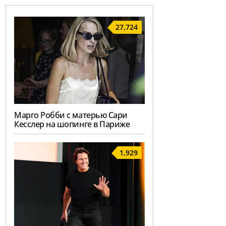
27,724
Марго Робби с матерью Сари
Кесслер на шопинге в Париже
1,929