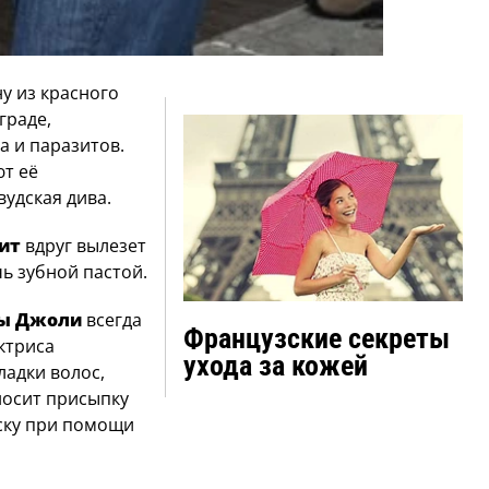
у из красного
граде,
а и паразитов.
т её
вудская дива.
ит
вдруг вылезет
ь зубной пастой.
ы Джоли
всегда
Французские секреты
актриса
ухода за кожей
ладки волос,
носит присыпку
ёску при помощи