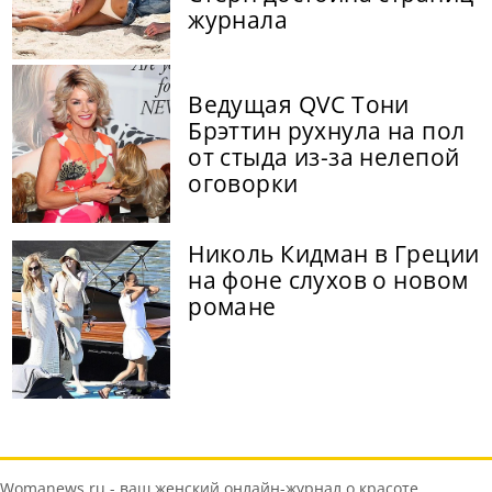
журнала
Ведущая QVC Тони
Брэттин рухнула на пол
от стыда из-за нелепой
оговорки
Николь Кидман в Греции
на фоне слухов о новом
романе
Womanews.ru - ваш женский онлайн-журнал о красоте,