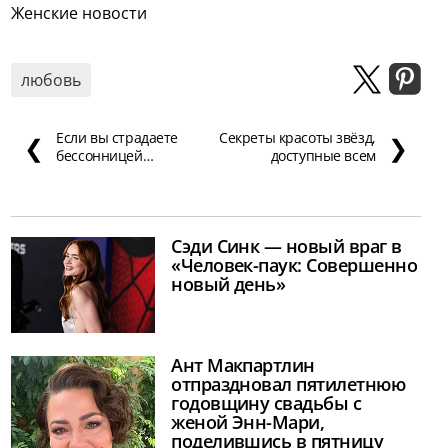
Женские новости
любовь
Если вы страдаете
Секреты красоты звёзд,
❮
❯
бессонницей…
доступные всем
Сэди Синк — новый враг в
«Человек-паук: Совершенно
новый день»
Ант Макпартлин
отпраздновал пятилетнюю
годовщину свадьбы с
женой Энн-Мари,
поделившись в пятницу