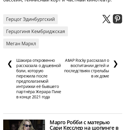
Герцог Эдинбургский
Герцогиня Кембриджская
Меган Маркл
Шакира откровенно
A$AP Rocky рассказал о
❮
❯
рассказала о душевной
воспитании детей и
боли, которую
последствиях стрельбы
пережила после
в их доме
предполагаемой
интрижки её бывшего
партнёра Жерара Пике
в конце 2021 года
Марго Робби с матерью
Сари Кесслер на шопинге в