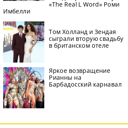
«The Real L Word» Роми
Имбелли
Том Холланд и Зендая
сыграли вторую свадьбу
в британском отеле
Яркое возвращение
Рианны на
Барбадосский карнавал