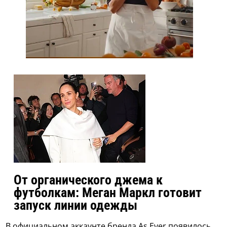
От органического джема к
футболкам: Меган Маркл готовит
запуск линии одежды
В официальном аккаунте бренда As Ever появилось