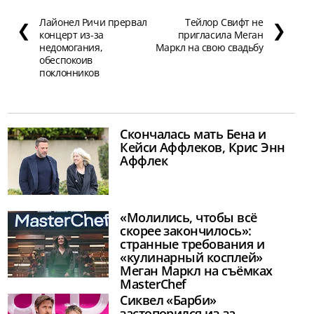
Лайонел Ричи прервал
Тейлор Свифт не
❮
❯
концерт из-за
пригласила Меган
недомогания,
Маркл на свою свадьбу
обеспокоив
поклонников
Скончалась мать Бена и
Кейси Аффлеков, Крис Энн
Аффлек
«Молились, чтобы всё
скорее закончилось»:
странные требования и
«кулинарный косплей»
Меган Маркл на съёмках
MasterChef
Сиквел «Барби»
застопорился из-за