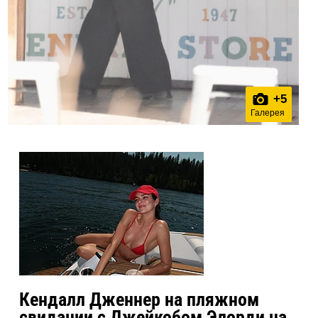
+
5
Галерея
Кендалл Дженнер на пляжном
свидании с Джейкобом Элорди на