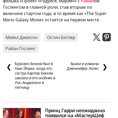
фильма «Проект «Радуйся, Мария»» с
Райан
ом
Гослингом в главной роли, став вторым по
величине стартом года, в то время как «The Super
Mario Galaxy Movie» остается на первом месте.
Майкл Джексон
Остин Батлер
Райан Гослинг
Бруклин Бекхэм был в
Браки и романы
❮
❯
Нью-Йорке, когда его
Дженнифер Лопес
сестра Харпер Бекхэм
заехала в его особняк в
Лос-Анджелесе в
пятницу
Принц Гарри неожиданно
появился на «МастерШеф