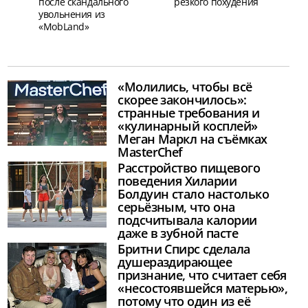
после скандального
резкого похудения
увольнения из
«MobLand»
«Молились, чтобы всё
скорее закончилось»:
странные требования и
«кулинарный косплей»
Меган Маркл на съёмках
MasterChef
Расстройство пищевого
поведения Хиларии
Болдуин стало настолько
серьёзным, что она
подсчитывала калории
даже в зубной пасте
Бритни Спирс сделала
душераздирающее
признание, что считает себя
«несостоявшейся матерью»,
потому что один из её