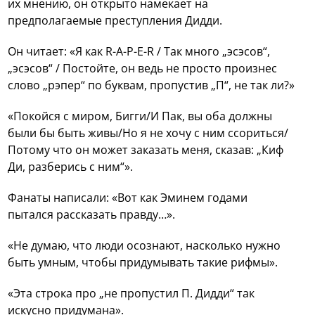
их мнению, он открыто намекает на
предполагаемые преступления Дидди.
Он читает: «Я как R-A-P-E-R / Так много „эсэсов“,
„эсэсов“ / Постойте, он ведь не просто произнес
слово „рэпер“ по буквам, пропустив „П“, не так ли?»
«Покойся с миром, Бигги/И Пак, вы оба должны
были бы быть живы/Но я не хочу с ним ссориться/
Потому что он может заказать меня, сказав: „Киф
Ди, разберись с ним“».
Фанаты написали: «Вот как Эминем годами
пытался рассказать правду…».
«Не думаю, что люди осознают, насколько нужно
быть умным, чтобы придумывать такие рифмы».
«Эта строка про „не пропустил П. Дидди“ так
искусно придумана».