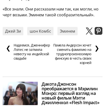
«Все знали. Они рассказали нам так, как могли, но
черт возьми. Эминем такой сообразительный».
Джей Зи
шон Комбс
Эминем
Надеемся, Дженнифер
Памела Андерсон хочет
❮
❯
Лопес не затмила
сменить фамилию на
невесту на индийской
труднопроизносимую
свадьбе
финскую в честь своих
корней
Дакота Джонсон
преображается в Мэрилин
Монро: первый взгляд на
новый фильм Мэгги
Джилленхол «Flesh Impact»