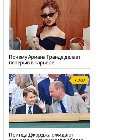
Почему Ариана Гранде делает
перерыв в карьере
7,707
Принца Джорджа ожидают