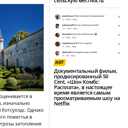
сельскую местность
HOT
Документальный фильм,
продюсированный 50
Cent, «Шон Комбс:
Расплата», в настоящее
время является самым
оценивается в
просматриваемым шоу на
Netflix
в, изначально
 Котсуолдс. Однако
го поместья в
угрозы затопления