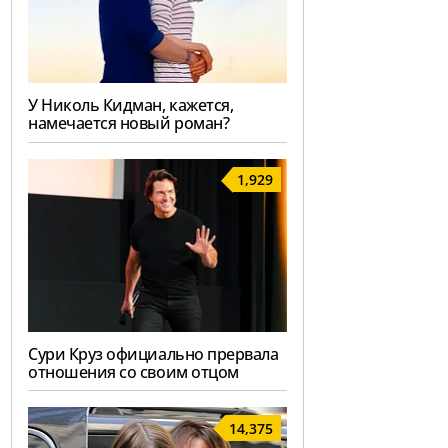
У Николь Кидман, кажется,
намечается новый роман?
1,929
Сури Круз официально прервала
отношения со своим отцом
14,375