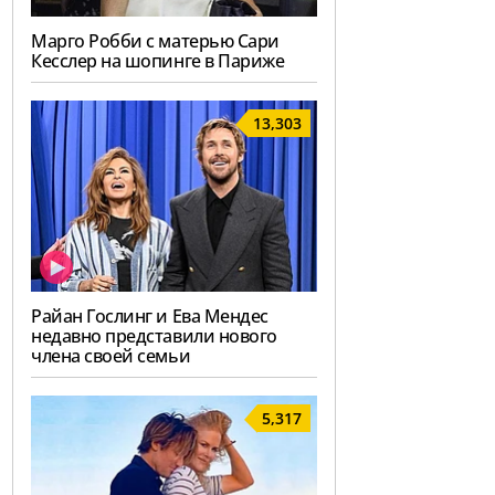
Марго Робби с матерью Сари
Кесслер на шопинге в Париже
13,303
Райан Гослинг и Ева Мендес
недавно представили нового
члена своей семьи
5,317