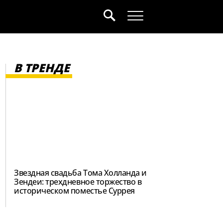
В ТРЕНДЕ
Звездная свадьба Тома Холланда и
Зендеи: трехдневное торжество в
историческом поместье Суррея