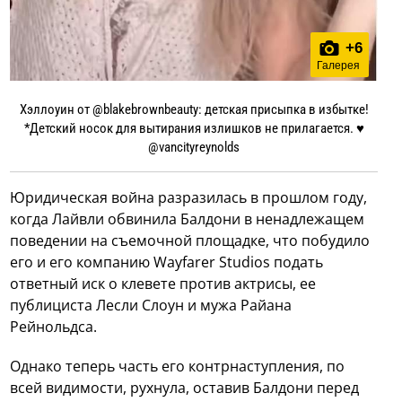
+
6
Галерея
Хэллоуин от @blakebrownbeauty: детская присыпка в избытке!
*Детский носок для вытирания излишков не прилагается. ♥️
@vancityreynolds
Юридическая война разразилась в прошлом году,
когда Лайвли обвинила Балдони в ненадлежащем
поведении на съемочной площадке, что побудило
его и его компанию Wayfarer Studios подать
ответный иск о клевете против актрисы, ее
публициста Лесли Слоун и мужа Райана
Рейнольдса.
Однако теперь часть его контрнаступления, по
всей видимости, рухнула, оставив Балдони перед