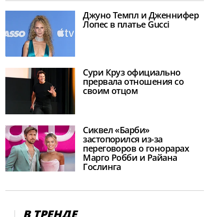
Джуно Темпл и Дженнифер
Лопес в платье Gucci
Сури Круз официально
прервала отношения со
своим отцом
Сиквел «Барби»
застопорился из-за
переговоров о гонорарах
Марго Робби и Райана
Гослинга
В ТРЕНДЕ