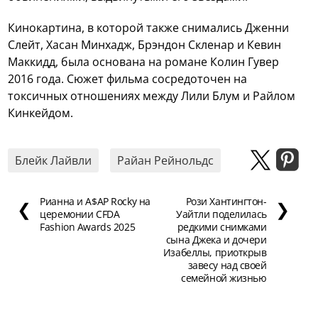
Кинокартина, в которой также снимались Дженни
Слейт, Хасан Минхадж, Брэндон Скленар и Кевин
Маккидд, была основана на романе Колин Гувер
2016 года. Сюжет фильма сосредоточен на
токсичных отношениях между Лили Блум и Райлом
Кинкейдом.
Блейк Лайвли
Райан Рейнольдс
Рианна и A$AP Rocky на
Рози Хантингтон-
❮
❯
церемонии CFDA
Уайтли поделилась
Fashion Awards 2025
редкими снимками
сына Джека и дочери
Изабеллы, приоткрыв
завесу над своей
семейной жизнью