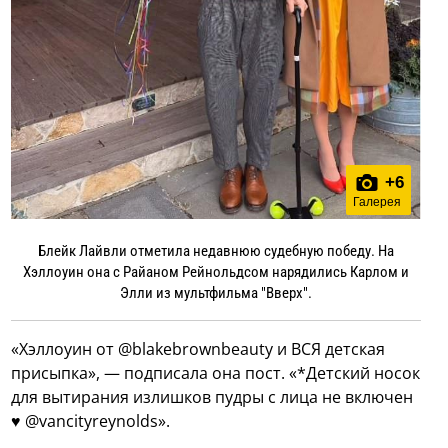
+
6
Галерея
Блейк Лайвли отметила недавнюю судебную победу. На
Хэллоуин она с Райаном Рейнольдсом нарядились Карлом и
Элли из мультфильма "Вверх".
«Хэллоуин от @blakebrownbeauty и ВСЯ детская
присыпка», — подписала она пост. «*Детский носок
для вытирания излишков пудры с лица не включен
♥️ @vancityreynolds».