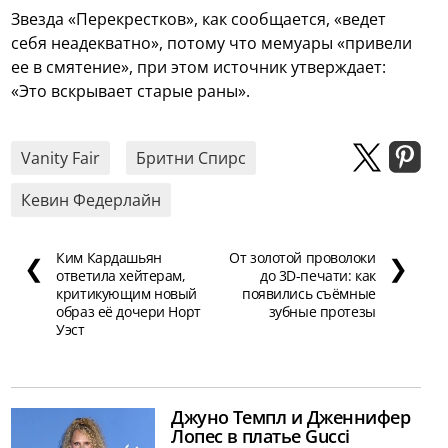
Звезда «Перекрестков», как сообщается, «ведет
себя неадекватно», потому что мемуары «привели
ее в смятение», при этом источник утверждает:
«Это вскрывает старые раны».
Vanity Fair
Бритни Спирс
Кевин Федерлайн
Ким Кардашьян
От золотой проволоки
❮
❯
ответила хейтерам,
до 3D-печати: как
критикующим новый
появились съёмные
образ её дочери Норт
зубные протезы
Уэст
Джуно Темпл и Дженнифер
Лопес в платье Gucci