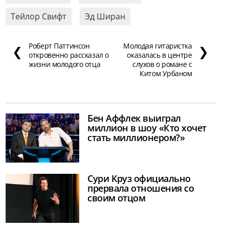
Тейлор Свифт
Эд Ширан
Роберт Паттинсон
Молодая гитаристка
❮
❯
откровенно рассказал о
оказалась в центре
жизни молодого отца
слухов о романе с
Китом Урбаном
Бен Аффлек выиграл
миллион в шоу «Кто хочет
стать миллионером?»
Сури Круз официально
прервала отношения со
своим отцом