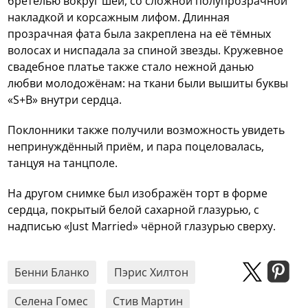
бретелью вокруг шеи, со сложной полупрозрачной
накладкой и корсажным лифом. Длинная
прозрачная фата была закреплена на её тёмных
волосах и ниспадала за спиной звезды. Кружевное
свадебное платье также стало нежной данью
любви молодожёнам: на ткани были вышиты буквы
«S+B» внутри сердца.
Поклонники также получили возможность увидеть
непринуждённый приём, и пара поцеловалась,
танцуя на танцполе.
На другом снимке был изображён торт в форме
сердца, покрытый белой сахарной глазурью, с
надписью «Just Married» чёрной глазурью сверху.
Бенни Бланко
Пэрис Хилтон
Селена Гомес
Стив Мартин