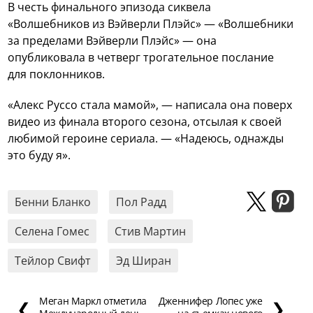
В честь финального эпизода сиквела
«Волшебников из Вэйверли Плэйс» — «Волшебники
за пределами Вэйверли Плэйс» — она
опубликовала в четверг трогательное послание
для поклонников.
«Алекс Руссо стала мамой», — написала она поверх
видео из финала второго сезона, отсылая к своей
любимой героине сериала. — «Надеюсь, однажды
это буду я».
Бенни Бланко
Пол Радд
Селена Гомес
Стив Мартин
Тейлор Свифт
Эд Ширан
Меган Маркл отметила
Дженнифер Лопес уже
❮
❯