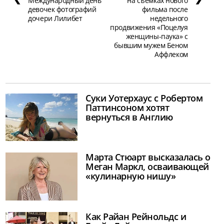
Международный день
на съемках нового
девочек фотографий
фильма после
дочери Лилибет
недельного
продвижения «Поцелуя
женщины-паука» с
бывшим мужем Беном
Аффлеком
Суки Уотерхаус с Робертом
Паттинсоном хотят
вернуться в Англию
Марта Стюарт высказалась о
Меган Маркл, осваивающей
«кулинарную нишу»
Как Райан Рейнольдс и