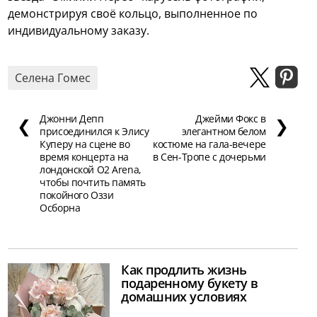
демонстрируя своё кольцо, выполненное по
индивидуальному заказу.
Селена Гомес
Джонни Депп
Джейми Фокс в
❮
❯
присоединился к Элису
элегантном белом
Куперу на сцене во
костюме на гала-вечере
время концерта на
в Сен-Тропе с дочерьми
лондонской O2 Arena,
чтобы почтить память
покойного Оззи
Осборна
Как продлить жизнь
подаренному букету в
домашних условиях