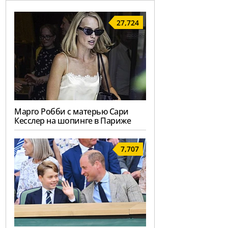
27,724
Марго Робби с матерью Сари
Кесслер на шопинге в Париже
7,707