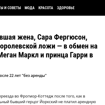
ТЫ И СОВЕТЫ
МОДА
КРАСОТА
ЗДОРОВЬЕ
вшая жена, Сара Фергюсон,
Королевской ложи — в обмен на
еган Маркл и принца Гарри в
сле 22 лет "без аренды"
еезда во Фрогмор-Коттедж после того, как в
ьный бывший герцог Йоркский не платил арендную