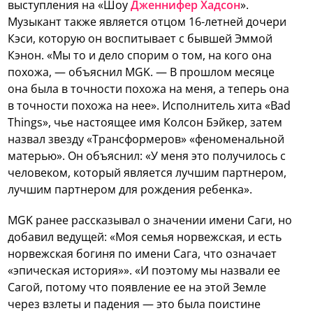
выступления на «Шоу
Дженнифер Хадсон
».
Музыкант также является отцом 16-летней дочери
Кэси, которую он воспитывает с бывшей Эммой
Кэнон. «Мы то и дело спорим о том, на кого она
похожа, — объяснил MGK. — В прошлом месяце
она была в точности похожа на меня, а теперь она
в точности похожа на нее». Исполнитель хита «Bad
Things», чье настоящее имя Колсон Бэйкер, затем
назвал звезду «Трансформеров» «феноменальной
матерью». Он объяснил: «У меня это получилось с
человеком, который является лучшим партнером,
лучшим партнером для рождения ребенка».
MGK ранее рассказывал о значении имени Саги, но
добавил ведущей: «Моя семья норвежская, и есть
норвежская богиня по имени Сага, что означает
«эпическая история»». «И поэтому мы назвали ее
Сагой, потому что появление ее на этой Земле
через взлеты и падения — это была поистине