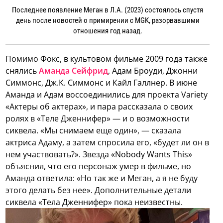
Последнее появление Меган в Л.А. (2023) состоялось спустя
день после новостей о примирении с MGK, разорвавшими
отношения год назад.
Помимо Фокс, в культовом фильме 2009 года также
снялись
Аманда Сейфрид
, Адам Броуди, Джонни
Симмонс, Дж.К. Симмонс и Кайл Галлнер. В июне
Аманда и Адам воссоединились для проекта Variety
«Актеры об актерах», и пара рассказала о своих
ролях в «Теле Дженнифер» — и о возможности
сиквела. «Мы снимаем еще один», — сказала
актриса Адаму, а затем спросила его, «будет ли он в
нем участвовать?». Звезда «Nobody Wants This»
объяснил, что его персонаж умер в фильме, но
Аманда ответила: «Но так же и Меган, а я не буду
этого делать без нее». Дополнительные детали
сиквела «Тела Дженнифер» пока неизвестны.