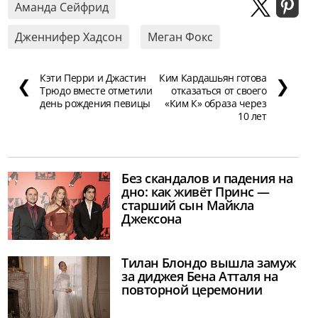
Аманда Сейфрид
Дженнифер Хадсон
Меган Фокс
Кэти Перри и Джастин
Ким Кардашьян готова
❮
❯
Трюдо вместе отметили
отказаться от своего
день рождения певицы
«Ким К» образа через
10 лет
Без скандалов и падения на
дно: как живёт Принс —
старший сын Майкла
Джексона
Тилан Блондо вышла замуж
за диджея Бена Атталя на
повторной церемонии