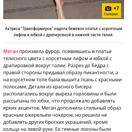
+
7
Галерея
Актриса "Трансформеров" надела бежевое платье с корсетным
лифом и юбкой с драпировкой в нижней части талии.
Меган
произвела фурор, появившись в платье
телесного цвета с корсетным лифом и юбкой с
драпировкой вокруг талии. Разрез до бедра с
правой стороны придавал образу пикантности, а
на корсетном топе была вышита ткань с красными
полосами. Детали из красного бисера
располагались вокруг выреза горловины и были
рассыпаны по юбке, что продолжало добавлять
ярких акцентов. Меган дополнила стильный образ
красным ожерельем-чокером, но решила не
добавлять других броских украшений, кроме
кольца на левой руке. Ее темные локоны были