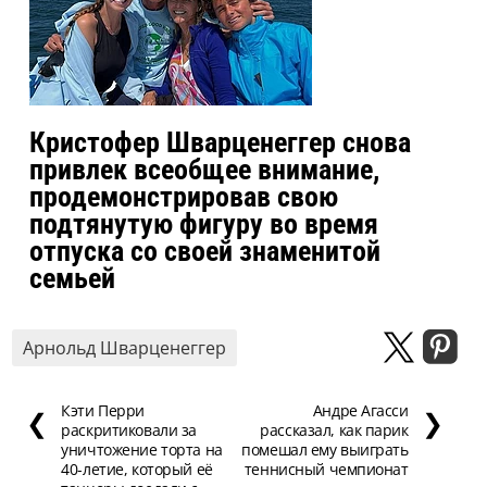
Кристофер Шварценеггер снова
привлек всеобщее внимание,
продемонстрировав свою
подтянутую фигуру во время
отпуска со своей знаменитой
семьей
Арнольд Шварценеггер
Кэти Перри
Андре Агасси
❮
❯
раскритиковали за
рассказал, как парик
уничтожение торта на
помешал ему выиграть
40-летие, который её
теннисный чемпионат