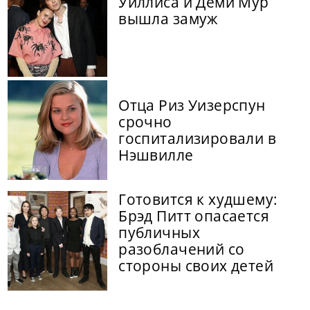
Уиллиса и Деми Мур
вышла замуж
Отца Риз Уизерспун
срочно
госпитализировали в
Нэшвилле
Готовится к худшему:
Брэд Питт опасается
публичных
разоблачений со
стороны своих детей