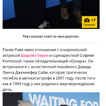
+
7
Галерея
Ривз ласково зовет ее «моя дорогая».
Ранее Ривз имел отношения с оскароносной
актрисой
Шарлиз Терон
и сценаристкой Софией
Копполой, также обладательницей «Оскара». Он
встречался и с ассистенткой покойного Дэвида
Линча Дженнифер Сайм, которая трагически
погибла в автокатастрофе в 2001 году, после того
как в 1999 году у них родилась мертворождённая
дочь.