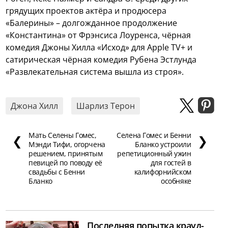
грядущих проектов актёра и продюсера
«Балерины» – долгожданное продолжение
«Константина» от Фрэнсиса Лоуренса, чёрная
комедия Джоны Хилла «Исход» для Apple TV+ и
сатирическая чёрная комедия Рубена Эстлунда
«Развлекательная система вышла из строя».
Джона Хилл
Шарлиз Терон
Мать Селены Гомес,
Селена Гомес и Бенни
❮
❯
Мэнди Тифи, огорчена
Бланко устроили
решением, принятым
репетиционный ужин
певицей по поводу её
для гостей в
свадьбы с Бенни
калифорнийском
Бланко
особняке
Последняя попытка крауд-