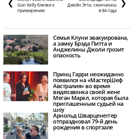
❮
❯
Gun Kelly близки к
Джейн Этта, скончалась
примирению
в 84 года
Семья Клуни эвакуирована,
а замку Брэда Питта и
Анджелины Джоли грозит
опасность
Принц Гарри неожиданно
появился на «МастерШеф
Австралия» во время
видеозвонка своей жене
Меган Маркл, которая была
приглашенным судьей на
шоу
Арнольд Шварценеггер
отпраздновал 79-й день
рождения в спортзале