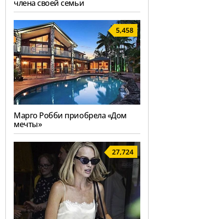
члена своей семьи
5,458
Марго Робби приобрела «Дом
мечты»
27,724