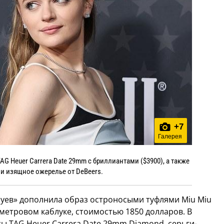
+
7
Галерея
AG Heuer Carrera Date 29mm с бриллиантами ($3900), а также
 и изящное ожерелье от DeBeers.
луев» дополнила образ остроносыми туфлями Miu Miu
иметровом каблуке, стоимостью 1850 долларов. В
сы TAG Heuer Carrera Date 29mm Diamond, серьги-