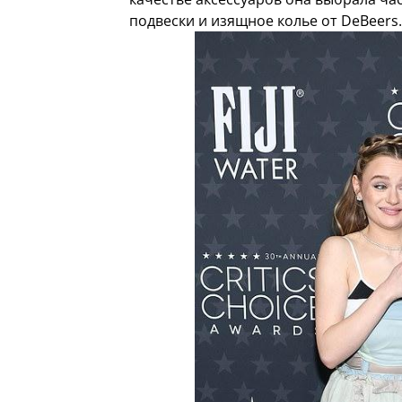
подвески и изящное колье от DeBeers.