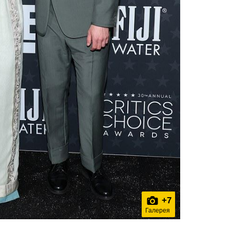
+
7
Галерея