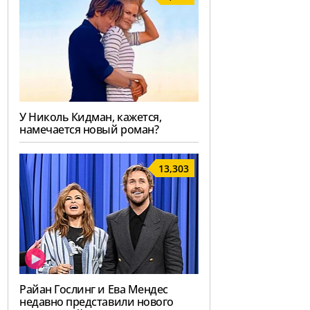
У Николь Кидман, кажется,
намечается новый роман?
13,303
Райан Гослинг и Ева Мендес
недавно представили нового