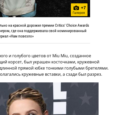
+
7
Галерея
но на красной дорожке премии Critics' Choice Awards
вечером, где она поддерживала свой номинированный
ериал «Нам повезло»
ого и голубого цветов от Miu Miu, созданное
щий корсет, был украшен косточками, кружевной
 длинной прямой юбке тонкими голубыми бретелями.
олагались кружевные вставки, а сзади был разрез.