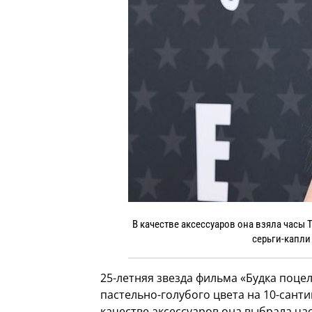
В качестве аксессуаров она взяла часы T
серьги-капли
25-летняя звезда фильма «Будка поце
пастельно-голубого цвета на 10-сант
качестве аксессуаров она выбрала ча