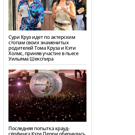
Сури Круз идет по актерским
стопам своих знаменитых
родителей Тома Круза и Кэти
Холмс, приняв участие в пьесе
Уильяма Шекспира
Последняя попытка крауд-
сёрфинга Кэти Перри обернулась