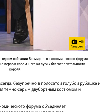
+
5
Галерея
жегодном собрании Всемирного экономического форума
л о первом своем шаге на пути к благотворительности
короля
всегда, безупречно в полосатой голубой рубашке и
нил темно-серым двубортным костюмом и
ономического форума объединяет