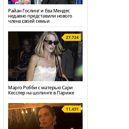
Райан Гослинг и Ева Мендес
недавно представили нового
члена своей семьи
27,724
Марго Робби с матерью Сари
Кесслер на шопинге в Париже
11,431