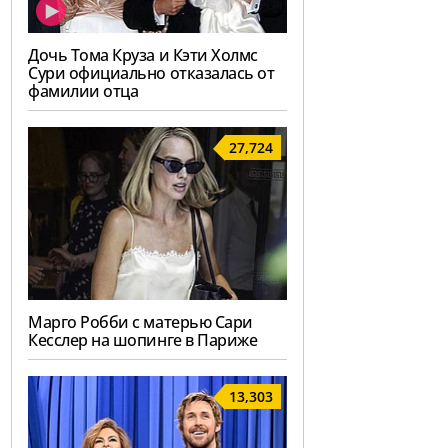
Дочь Тома Круза и Кэти Холмс
Сури официально отказалась от
фамилии отца
27,724
Марго Робби с матерью Сари
Кесслер на шопинге в Париже
13,303