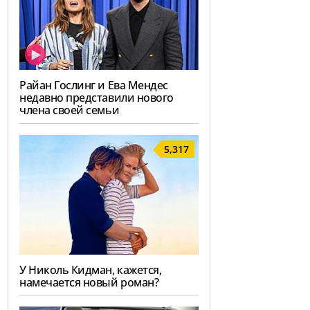
Райан Гослинг и Ева Мендес
недавно представили нового
члена своей семьи
5,317
У Николь Кидман, кажется,
намечается новый роман?